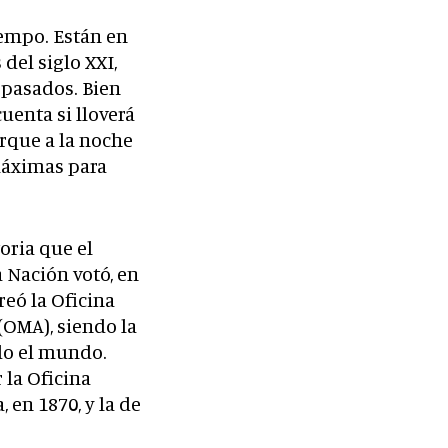
iempo. Están en
el siglo XXI,
 pasados. Bien
cuenta si lloverá
orque a la noche
máximas para
oria que el
 Nación votó, en
creó la Oficina
(OMA), siendo la
odo el mundo.
 la Oficina
 en 1870, y la de