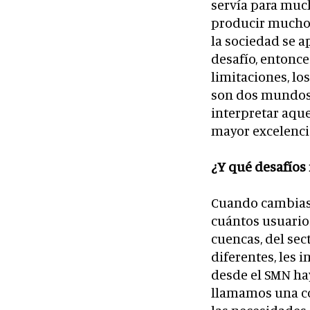
servía para much
producir mucho, p
la sociedad se a
desafío, entonce
limitaciones, lo
son dos mundos 
interpretar aque
mayor excelencia
¿Y qué desafíos 
Cuando cambias 
cuántos usuarios
cuencas, del sec
diferentes, les 
desde el SMN h
llamamos una co