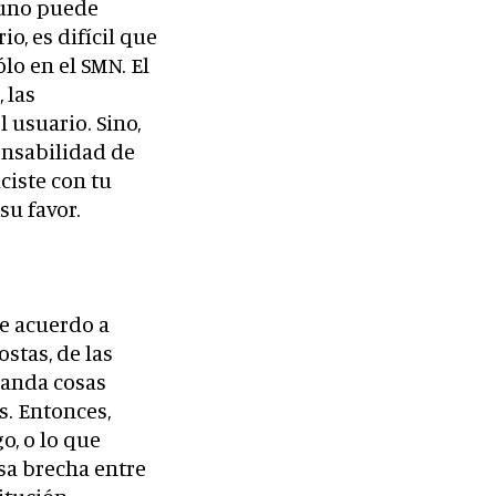
 uno puede
o, es difícil que
lo en el SMN. El
 las
 usuario. Sino,
onsabilidad de
ciste con tu
su favor.
e acuerdo a
stas, de las
manda cosas
s. Entonces,
o, o lo que
sa brecha entre