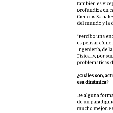
también es vice
profundiza en cad
Ciencias Sociale
del mundo y la 
“Percibo una eno
es pensar cómo h
Ingeniería, de la
Física…y, por su
problemáticas de
¿Cuáles son, act
esa dinámica?
De alguna forma,
de un paradigma
mucho mejor. Per