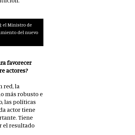
itución.
; el Ministro de
nzamiento del nuevo
ara favorecer
re actores?
 red, la
mo más robusto e
, las políticas
a actor tiene
rtante. Tiene
r el resultado