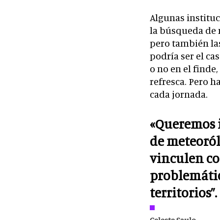
Algunas institu
la búsqueda de 
pero también las
podría ser el cas
o no en el finde
refresca. Pero 
cada jornada.
«Queremos i
de meteoról
vinculen co
problemátic
territorios”.
Celeste Saulo