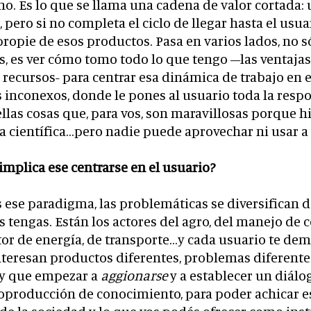
o. Es lo que se llama una cadena de valor cortada:
ero si no completa el ciclo de llegar hasta el usuari
propie de esos productos. Pasa en varios lados, no só
s, es ver cómo tomo todo lo que tengo –las ventajas,
s recursos- para centrar esa dinámica de trabajo en el
inconexos, donde le pones al usuario toda la resp
llas cosas que, para vos, son maravillosas porque hi
 científica…pero nadie puede aprovechar ni usar a 
implica ese centrarse en el usuario?
ese paradigma, las problemáticas se diversifican d
 tengas. Están los actores del agro, del manejo de co
tor de energía, de transporte…y cada usuario te de
interesan productos diferentes, problemas diferente
ay que empezar a
aggionarse
y a establecer un diálog
producción de conocimiento, para poder achicar e