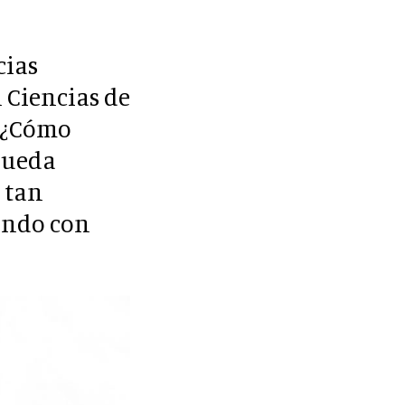
cias
 Ciencias de
 ¿Cómo
pueda
 tan
lando con