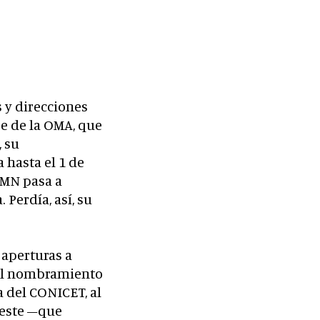
 y direcciones
se de la OMA, que
 su
 hasta el 1 de
SMN pasa a
 Perdía, así, su
aperturas a
 el nombramiento
a del CONICET, al
leste –que