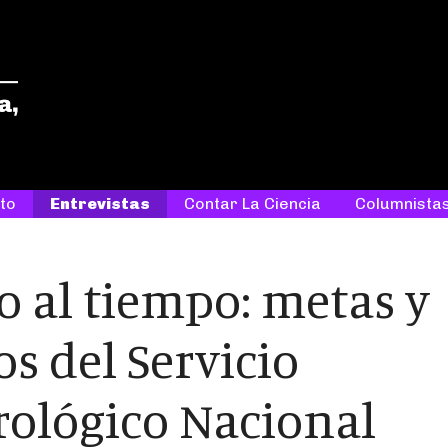
ETC
Entre tanta ciencia, tantas historias
to
Entrevistas
Contar La Ciencia
Columnista
 al tiempo: metas y
os del Servicio
ológico Nacional