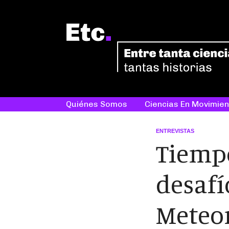
Quiénes Somos
Ciencias En Movimien
ENTREVISTAS
Tiempo
desafí
Meteor