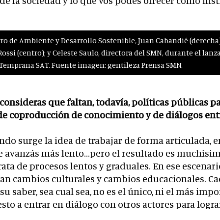
de la sociedad y lo que vos podés ofrecer como inst
ro de Ambiente y Desarrollo Sostenible, Juan Cabandié (derecha)
ossi (centro); y Celeste Saulo, directora del SMN, durante el la
 Temprana SAT. Fuente imagen: gentileza Prensa SMN.
¿consideras que faltan, todavía, políticas públicas p
 de coproducción de conocimiento y de diálogos ent
ando surge la idea de trabajar de forma articulada, en
e avanzás más lento…pero el resultado es muchísi
rata de procesos lentos y graduales. En ese escenario
an cambios culturales y cambios educacionales. Cad
u saber, sea cual sea, no es el único, ni el más impo
sto a entrar en diálogo con otros actores para logra