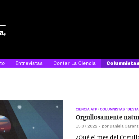
ETC
Entre tanta ciencia, tantas historias
to
Entrevistas
Contar La Ciencia
Columnista
CIENCIA ATP
/
COLUMNISTAS
/
DEST
Orgullosamente natur
15.07.2022
-
por
Daniela Garanzi
¿Qué el mes del Orgull