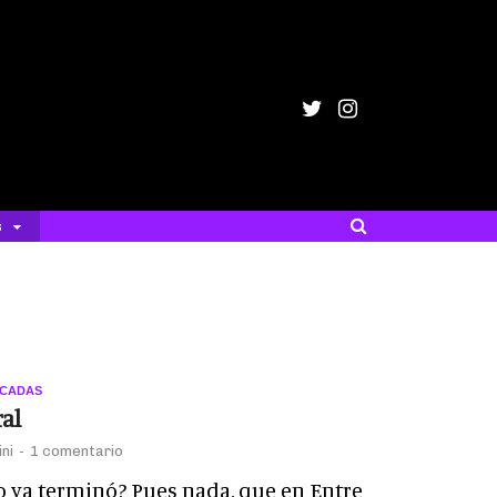
s
ACADAS
al
ni
-
1 comentario
o ya terminó? Pues nada, que en Entre