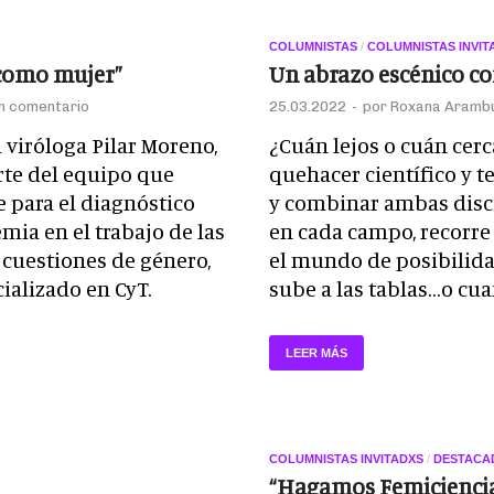
COLUMNISTAS
/
COLUMNISTAS INVIT
 como mujer”
Un abrazo escénico con
un comentario
25.03.2022
-
por
Roxana Aramb
a viróloga Pilar Moreno,
¿Cuán lejos o cuán cerc
te del equipo que
quehacer científico y 
e para el diagnóstico
y combinar ambas disc
mia en el trabajo de las
en cada campo, recorre 
a cuestiones de género,
el mundo de posibilida
ializado en CyT.
sube a las tablas…o cua
LEER MÁS
COLUMNISTAS INVITADXS
/
DESTACA
“Hagamos Femicienci