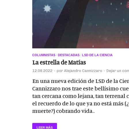
COLUMNISTAS
/
DESTACADAS
/
LSD DE LA CIENCIA
La estrella de Matías
12.08.2022
-
por
Alejandro Cannizzaro
-
Dejar un co
En una nueva edición de LSD de la Cien
Cannizzaro nos trae este bellísimo cue
tan cercana como lejana, tan terrenal 
el recuerdo de lo que ya no está más (
muerte?) cobrando vida..
LEER MÁS