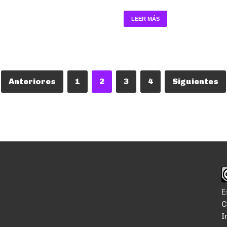
LEER MÁS
Anteriores
1
2
3
4
Siguientes
E
C
I