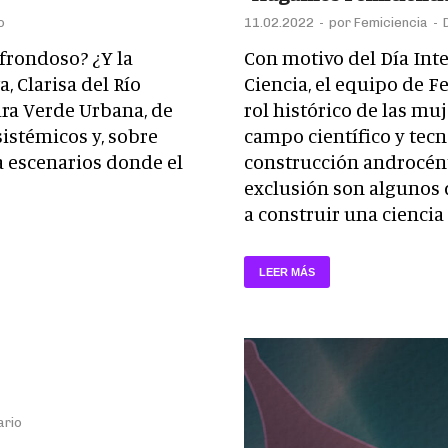
o
11.02.2022
-
por
Femiciencia
-
frondoso? ¿Y la
Con motivo del Día Inte
, Clarisa del Río
Ciencia, el equipo de F
ura Verde Urbana, de
rol histórico de las mu
sistémicos y, sobre
campo científico y tecn
ra escenarios donde el
construcción androcén
exclusión son algunos 
a construir una ciencia
LEER MÁS
ario