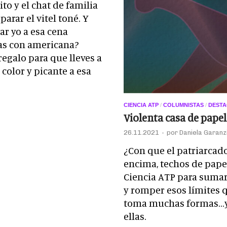
to y el chat de familia
arar el vitel toné. Y
r yo a esa cena
tas con americana?
regalo para que lleves a
color y picante a esa
CIENCIA ATP
/
COLUMNISTAS
/
DEST
Violenta casa de papel
26.11.2021
-
por
Daniela Garanzi
¿Con que el patriarcado
encima, techos de pape
Ciencia ATP para sumar 
y romper esos límites 
toma muchas formas…y l
ellas.