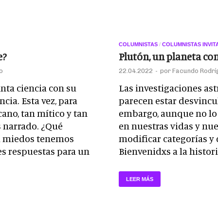
COLUMNISTAS
/
COLUMNISTAS INVIT
e?
Plutón, un planeta con
o
22.04.2022
-
por
Facundo Rodrí
nta ciencia con su
Las investigaciones as
cia. Esta vez, para
parecen estar desvincu
ano, tan mítico y tan
embargo, aunque no lo 
s narrado. ¿Qué
en nuestras vidas y nue
ta miedos tenemos
modificar categorías y 
es respuestas para un
Bienvenidxs a la histor
LEER MÁS