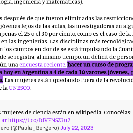
logía, ingeniería y matemáticas).
s después de que fueron eliminadas las restriccion
jóvenes lejos de las aulas, las investigadoras en alg
penas el 25 o el 30 por ciento, como es el caso de la F
 en las ingenierías. Las disciplinas más tecnológica
on los campos en donde se está impulsando la Cuar
de se registra, al mismo tiempo, un déficit de pers
gún una
encuesta reciente
,
hacer un curso de progr
a hoy en Argentina a 4 de cada 10 varones jóvenes, 
s.
Las mujeres están quedando fuera de la revolución
e la
UNESCO
.
 mujeres de ciencia están en Wikipedia. Conocélas!
_ar
https://t.co/IdVFNSZ3u7
gero (@Paula_Bergero)
July 22, 2023