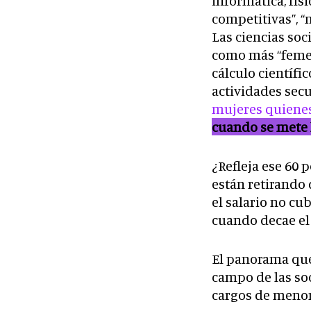
informática, fís
competitivas”, “
Las ciencias soci
como más “femeni
cálculo científi
actividades secu
mujeres quiene
cuando se mete 
¿Refleja ese 60 
están retirando 
el salario no cu
cuando decae el 
El panorama que 
campo de las so
cargos de menor