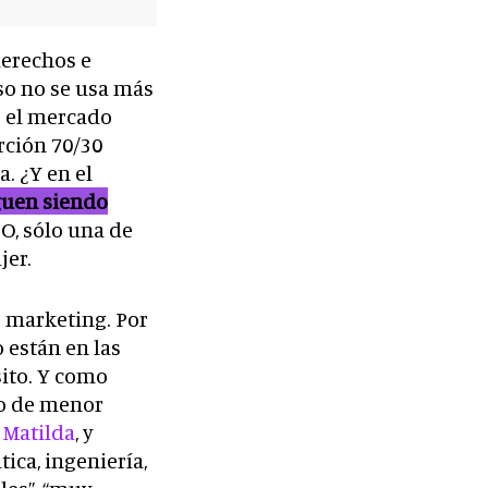
derechos e
so no se usa más
e el mercado
rción 70/30
. ¿Y en el
guen siendo
, sólo una de
ujer.
e marketing. Por
 están en las
ito. Y como
vo de menor
 Matilda
, y
ica, ingeniería,