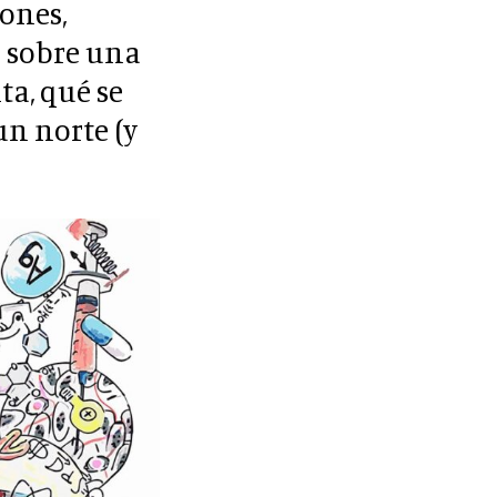
iones,
r sobre una
ta, qué se
un norte (y