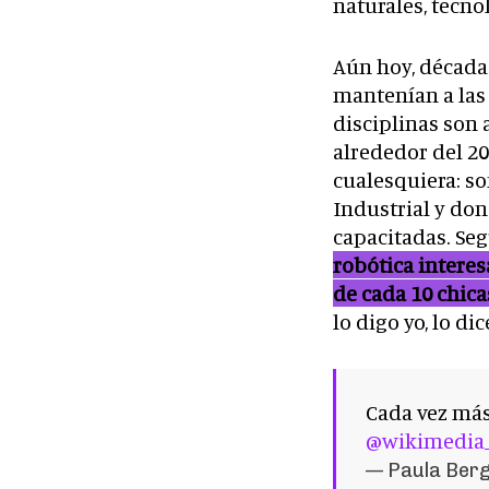
naturales, tecno
Aún hoy, década
mantenían a las 
disciplinas son a
alrededor del 20
cualesquiera: s
Industrial y don
capacitadas. Se
robótica interes
de cada 10 chica
lo digo yo, lo dic
Cada vez más
@wikimedia
— Paula Ber