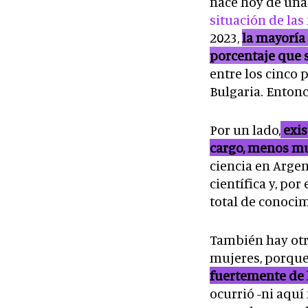
nace hoy de una
situación de las
2023,
la mayoría
porcentaje que 
entre los cinco 
Bulgaria. Enton
Por un lado,
exis
cargo, menos muj
ciencia en Argen
científica y, po
total de conocim
También hay otro
mujeres, porque 
fuertemente de l
ocurrió -ni aquí