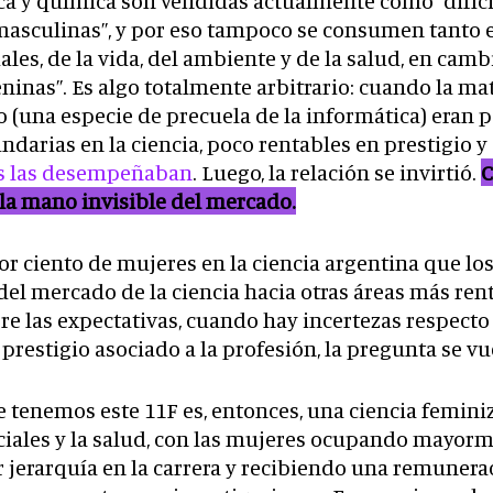
ica y química son vendidas actualmente como “difíci
masculinas”, y por eso tampoco se consumen tanto e
ales, de la vida, del ambiente y de la salud, en cambi
nas”. Es algo totalmente arbitrario: cuando la mat
co (una especie de precuela de la informática) era
ndarias en la ciencia, poco rentables en prestigio y
s las desempeñaban
. Luego, la relación se invirtió.
C
la mano invisible del mercado.
por ciento de mujeres en la ciencia argentina que l
del mercado de la ciencia hacia otras áreas más re
bre las expectativas, cuando hay incertezas respect
prestigio asociado a la profesión, la pregunta se vu
tenemos este 11F es, entonces, una ciencia feminiz
ciales y la salud, con las mujeres ocupando mayorm
 jerarquía en la carrera y recibiendo una remuner