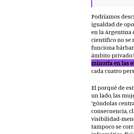
Podríamos descr
igualdad de opo
en la Argentina
científico no se
funciona bárbaro
ámbito privado
minoría en las 
cada cuatro per
El porqué de est
un lado, las muj
“góndolas centra
consecuencia, cl
visibilidad-men
tampoco se corri