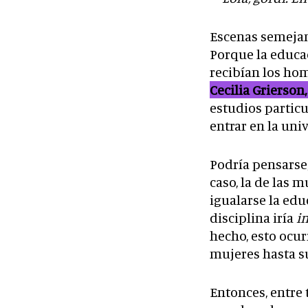
Escenas semejan
Porque la educac
recibían los hom
Cecilia Grierson
estudios particu
entrar en la un
Podría pensarse,
caso, la de las m
igualarse la edu
disciplina iría
i
hecho, esto ocurr
mujeres hasta s
Entonces, entre 