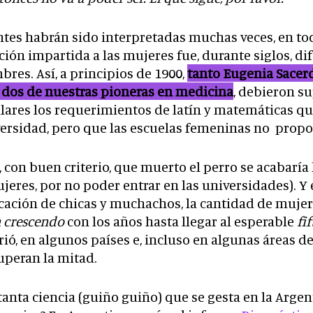
tes habrán sido interpretadas muchas veces, en to
ión impartida a las mujeres fue, durante siglos, di
bres. Así, a principios de 1900,
tanto Eugenia Sacer
, dos de nuestras pioneras en medicina
, debieron su
lares los requerimientos de latín y matemáticas qu
iversidad, pero que las escuelas femeninas no prop
 con buen criterio, que muerto el perro se acabaría l
ujeres, por no poder entrar en las universidades). Y 
cación de chicas y muchachos, la cantidad de mujer
n crescendo
con los años hasta llegar al esperable
fif
ió, en algunos países e, incluso en algunas áreas de 
uperan la mitad.
tanta ciencia (guiño guiño) que se gesta en la Argen