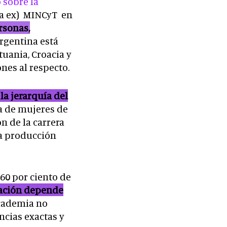
 sobre la
ra ex) MINCyT en
rsonas,
rgentina está
tuania, Croacia y
nes al respecto.
 la jerarquía del
 de mujeres de
n de la carrera
la producción
 60 por ciento de
pación depende
academia no
ncias exactas y