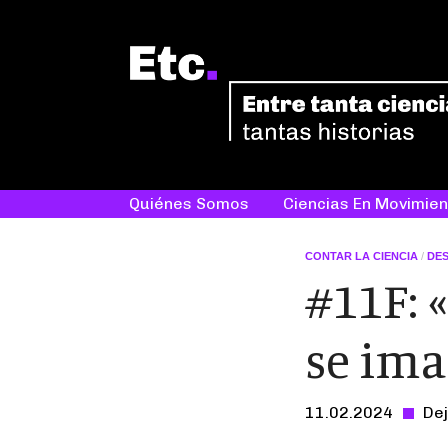
Quiénes Somos
Ciencias En Movimien
CONTAR LA CIENCIA
/
DE
#11F: 
se ima
11.02.2024
Dej
-