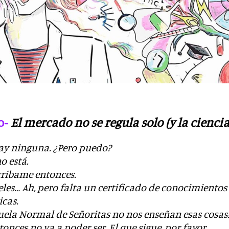
o-
El mercado no se regula solo (y la cienc
hay ninguna. ¿Pero puedo?
o está.
críbame entonces.
eles… Ah, pero falta un certificado de conocimiento
cas.
cuela Normal de Señoritas no nos enseñan esas cosas
tonces no va a poder ser. El que sigue, por favor.