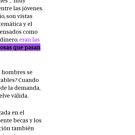
les”, “muy
ntre las jóvenes.
o, son vistas
emática y el
n pensados como
 dinero,
eran las
osas que pasan
os hombres se
ntables? Cuando
o de la demanda,
elve válida.
ada en el
ente becas y los
ación también