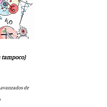
ia tampoco)
s avanzados de
!