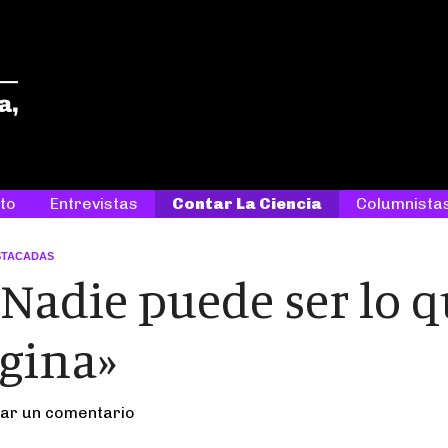
ETC
Entre tanta ciencia, tantas historias
to
Entrevistas
Contar La Ciencia
Columnista
STACADAS
«Nadie puede ser lo 
gina»
ar un comentario