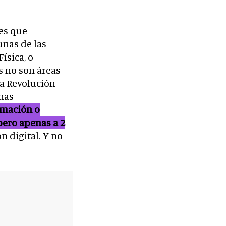
es que
unas de las
ísica, o
s no son áreas
ta Revolución
onas
amación o
pero apenas a 2
 digital. Y no