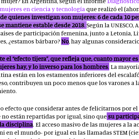
 mujer? En Argentina, según el informe
Diagnóstico
 mujeres en ciencia y tecnología
que realizó el (aho
 de quienes investigan son mujeres: 6 de cada 10 pe
se mantiene estable desde 2018
.
Según la UNESCO, A
países de participación femenina, junto a Letonia, Li
ces, ¿estamos bárbaro?
No
, hay algunas consideracio
te el “efecto tijera”, que refleja que, cuanto mayor es
eres hay, y lo inverso para los hombres
.
La mayoría
tina están en los estamentos inferiores del escalafó
r eso, contribuyen un poco menos que los varones a 
iento.
 efecto que considerar antes de felicitarnos por el
no están repartidas por igual, sino que
su partici
a disciplina
. El acceso masivo de las mujeres a la 
 ni en el mundo- por igual en las llamadas STEM (cie