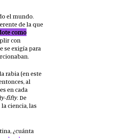
do el mundo.
ferente de la que
dote como
plir con
e se exigía para
orcionaban.
a rabia (en este
entonces, al
es en cada
ty-fifty
. De
la ciencia, las
tina, ¿cuánta