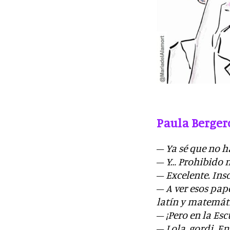
Paula Berger
–
Ya sé que no 
–
Y… Prohibido n
–
Excelente. Ins
–
A ver esos pap
latín y matemáti
–
¡Pero en la Es
–
Lola, gordi. En