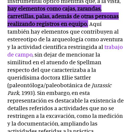
instrumental óptico mientras que, a la vista,
hay elementos como cajas, zarandas,
carretillas, palas, además de otras personas
realizando registros en equipo.
Aquí
también hay elementos que contribuyen al
estereotipo de la arqueología como aventura
y la actividad científica restringida al
trabajo
de campo
, sin dejar de mencionar la
similitud en el atuendo de Spellman
respecto del que caracterizaba a la
queridísima doctora Ellie Sattler
(paleontóloga/paleobotánica de
Jurassic
Park
, 1993). Sin embargo, en esta
representación es destacable la existencia de
detalles referidos a actividades que no se
restringen a la excavación, como la medición
y la documentación, ampliando las
actividades referidas a la práctica