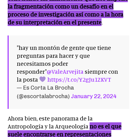
la fragmentación como un desafío en el
proceso de investigación así como a la hora
de su interpretación en el presente
.
"hay un montón de gente que tiene
preguntas para hacer y que
necesitamos poder
responder"
@ValeArvejita
siempre con
la posta
https://t.co/Y2gJu1ZKVT
— Es Corta La Brocha
(@escortalabrocha)
January 22, 2024
Ahora bien, este panorama de la
Antropología y la Arqueología
no es el que
suele encontrarse en representaciones