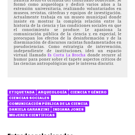
formó como arqueóloga y dedicó varios años a la
extensión universitaria, realizando voluntariados en
museos, revistas, cátedras y equipos de investigación.
Actualmente trabaja en un museo municipal donde
insiste en mostrar la compleja relación entre la
historia de la ciencia y las condiciones sociales en que
el conocimiento se produce. Le apasiona la
comunicación pública de la ciencia y, en especial, le
preocupan los efectos de la desinformación y de la
diseminación de discursos racistas fundamentados en
pseudociencias. Como estrategia de intervención,
independiente de instituciones, ideó un espacio
virtual llamado
Es Corta La Brocha
donde recurre al
humor para poner sobre el tapete aspectos críticos de
las ciencias antropológicas que le interesa discutir.
ETIQUETADA
ARQUEOLOGÍA
CIENCIA Y GÉNERO
CIENCIAS SOCIALES
COMUNICACIÓN PÚBLICA DE LA CIENCIA
DANIELA GARANZINI
INDIANA JONES
MUJERES CIENTÍFICAS