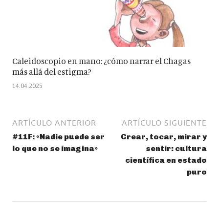
Caleidoscopio en mano: ¿cómo narrar el Chagas
más allá del estigma?
14.04.2025
ARTÍCULO ANTERIOR
ARTÍCULO SIGUIENTE
#11F: «Nadie puede ser
Crear, tocar, mirar y
lo que no se imagina»
sentir: cultura
científica en estado
puro