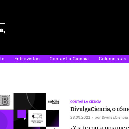
ETC
Entre tanta ciencia, tantas historias
to
Entrevistas
Contar La Ciencia
Columnistas
CONTAR LA CIENCIA
DivulgaCiencia, o cóm
28.09.2021
-
por
DivulgaCiencia
¿Y si te contamos que 