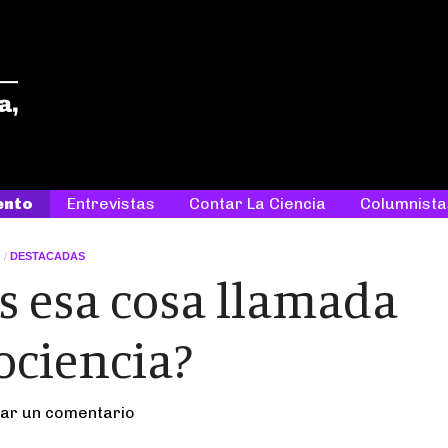
ETC
Entre tanta ciencia, tantas historias
ento
Entrevistas
Contar La Ciencia
Columnista
O
/
DESTACADAS
s esa cosa llamada
ociencia?
ar un comentario