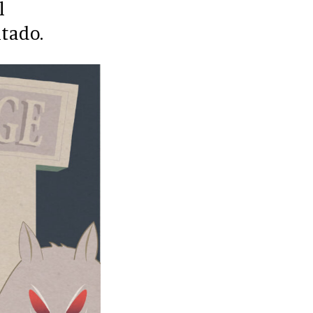
l
tado.