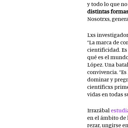
y todo lo que no
distintas forma
Nosotrxs, genera
Lxs investigador
“La marca de co
cientificidad. Es
qué es el mundo 
López. Una batal
convivencia. “Es
dominar y pregna
científicxs prim
vidas en todas s
Irrazábal
estudi
en el ámbito de 
rezar, ungirse e