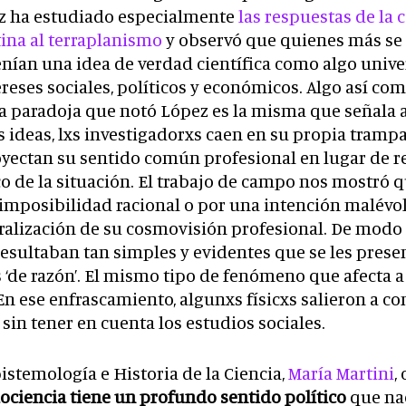
pez ha estudiado especialmente
las respuestas de la
tina al terraplanismo
y observó que quienes más se
enían una idea de verdad científica como algo univer
reses sociales, políticos y económicos. Algo así co
 La paradoja que notó López es la misma que señala a
 ideas, lxs investigadorxs caen en su propia tramp
oyectan su sentido común profesional en lugar de r
ico de la situación. El trabajo de campo nos mostró 
imposibilidad racional o por una intención malévola
ralización de su cosmovisión profesional. De modo
 resultaban tan simples y evidentes que se les pre
 ‘de razón’. El mismo tipo de fenómeno que afecta a
 En ese enfrascamiento, algunxs físicxs salieron a c
sin tener en cuenta los estudios sociales.
istemología e Historia de la Ciencia,
María Martini
,
ociencia tiene un profundo sentido político
que nac