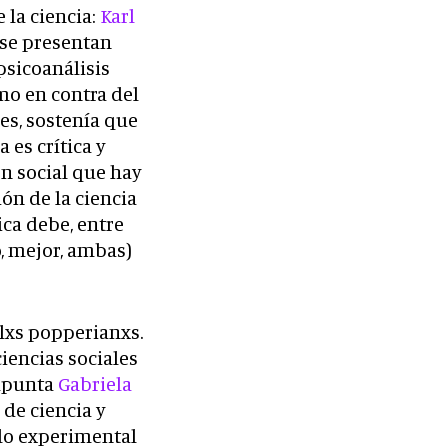
 la ciencia:
Karl
e se presentan
psicoanálisis
mo en contra del
s, sostenía que
 es crítica y
n social que hay
ón de la ciencia
ica debe, entre
o, mejor, ambas)
 lxs popperianxs.
ciencias sociales
 apunta
Gabriela
 de ciencia y
lo experimental