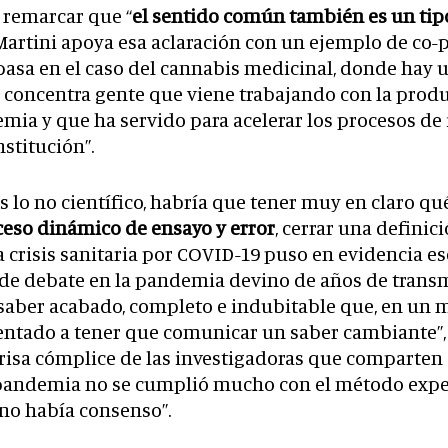
a remarcar que “
el sentido común también es un tip
 Martini apoya esa aclaración con un ejemplo de co
pasa en el caso del cannabis medicinal, donde hay
concentra gente que viene trabajando con la prod
emia y que ha servido para acelerar los procesos de 
nstitución”.
 lo no científico, habría que tener muy en claro qué 
ceso dinámico de ensayo y error
, cerrar una definic
 crisis sanitaria por COVID-19 puso en evidencia e
 de debate en la pandemia devino de años de trans
 saber acabado, completo e indubitable que, en un
frentado a tener que comunicar un saber cambiante”,
risa cómplice de las investigadoras que comparten 
a pandemia no se cumplió mucho con el método exp
 no había consenso”.