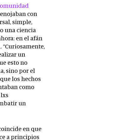
 comunidad
 enojaban con
sal, simple,
mo una ciencia
hora: en el afán
a. “Curiosamente,
ealizar un
que esto no
, sino por el
 que los hechos
sentaban como
 lxs
ombatir un
 coincide en que
e a principios