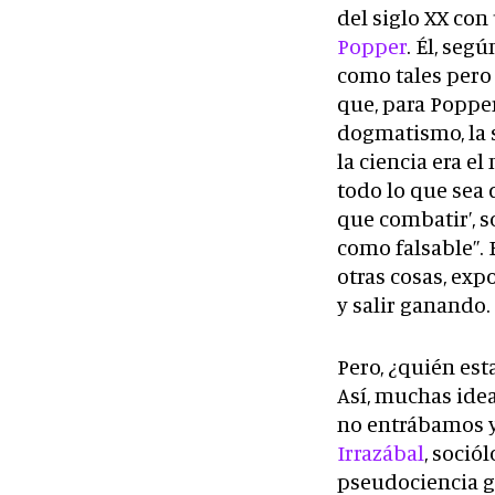
del siglo XX con
Popper
. Él, seg
como tales pero 
que, para Popper
dogmatismo, la 
la ciencia era e
todo lo que sea
que combatir’, s
como falsable”. 
otras cosas, exp
y salir ganando.
Pero, ¿quién est
Así, muchas idea
no entrábamos y
Irrazábal
, soció
pseudociencia g