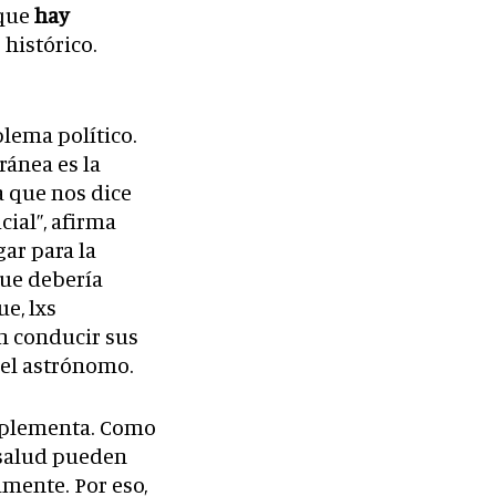
rque
hay
histórico.
lema político.
ánea es la
la que nos dice
cial”, afirma
ar para la
que debería
e, lxs
an conducir sus
a el astrónomo.
omplementa. Como
 salud pueden
amente. Por eso,