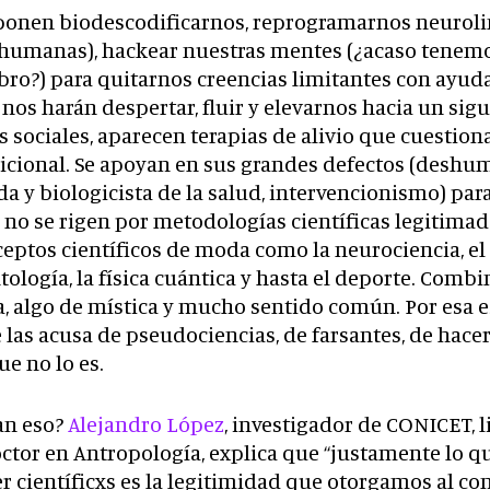
ponen biodescodificarnos, reprogramarnos neurol
humanas), hackear nuestras mentes (¿acaso tenemo
bro?) para quitarnos creencias limitantes con ayud
nos harán despertar, fluir y elevarnos hacia un sigu
s sociales, aparecen terapias de alivio que cuestiona
dicional. Se apoyan en sus grandes defectos (deshu
da y biologicista de la salud, intervencionismo) pa
 no se rigen por metodologías científicas legitimad
ptos científicos de moda como la neurociencia, el 
ntología, la física cuántica y hasta el deporte. Comb
a, algo de mística y mucho sentido común. Por esa e
las acusa de pseudociencias, de farsantes, de hace
ue no lo es.
an eso?
Alejandro López
, investigador de CONICET, 
ctor en Antropología, explica que “justamente lo q
r científicxs es la legitimidad que otorgamos al c