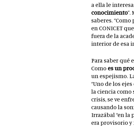
a ella le interes
conocimiento
”.
saberes. “Como 
en CONICET que 
fuera de la acad
interior de esa i
Para saber qué es
Como
es un pro
un espejismo. La
“Uno de los ejes
la ciencia como
crisis, se ve en
causando la son
Irrazábal “en l
era provisorio y