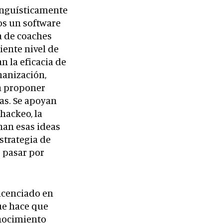
inguísticamente
s un software
a de coaches
iente nivel de
n la eficacia de
manización,
ra proponer
as. Se apoyan
hackeo, la
inan esas ideas
strategia de
r pasar por
licenciado en
ue hace que
onocimiento