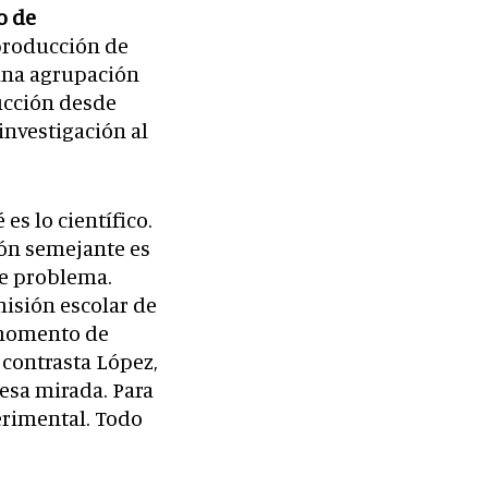
o de
-producción de
 una agrupación
ucción desde
investigación al
es lo científico.
ión semejante es
se problema.
misión escolar de
 momento de
 contrasta López,
esa mirada. Para
erimental. Todo