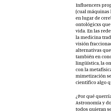
Influencers pro
(cual máquinas 
en lugar de cere
ontológicxs que 
vida. En las rede
la medicina tra
visión fracciona
alternativas que
también en conce
lingüística, la o
con la metafísic
mimetización se 
científico algo q
¿Por qué querrí
Astronomía y do
todos quieran se