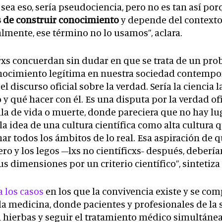
 sea eso, sería pseudociencia, pero no es tan así po
s de construir conocimiento
y depende del contexto 
lmente, ese término no lo usamos”, aclara.
xs concuerdan sin dudar en que se trata de un prob
nocimiento legítima en nuestra sociedad contempor
 el discurso oficial sobre la verdad. Sería la ciencia 
y qué hacer con él. Es una disputa por la verdad ofi
la de vida o muerte, donde pareciera que no hay lug
 la idea de una cultura científica como alta cultura 
r todos los ámbitos de lo real. Esa aspiración de qu
ero y los legos –lxs no científicxs- después, deberí
us dimensiones por un criterio científico”, sintetiz
a los casos
en los que la convivencia existe y se c
la medicina, donde pacientes y profesionales de la
n hierbas y seguir el tratamiento médico simultáne