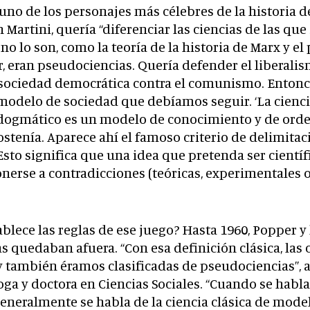
 uno de los personajes más célebres de la historia de
ún Martini, quería “diferenciar las ciencias de las qu
no lo son, como la teoría de la historia de Marx y el 
, eran pseudociencias. Quería defender el liberalis
sociedad democrática contra el comunismo. Entonce
l modelo de sociedad que debíamos seguir. ‘La ciencia
 dogmático es un modelo de conocimiento y de orde
ostenía. Aparece ahí el famoso criterio de delimitaci
Esto significa que una idea que pretenda ser científ
onerse a contradicciones (teóricas, experimentales 
ablece las reglas de ese juego? Hasta 1960, Popper y
s quedaban afuera. “Con esa definición clásica, las 
 también éramos clasificadas de pseudociencias”,
loga y doctora en Ciencias Sociales. “Cuando se habla
eneralmente se habla de la ciencia clásica de mode